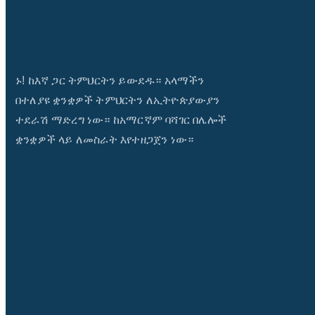
ኑ! ከእኛ ጋር ትምህርትን ይውደዱ። አላማችን
በተለያዩ ቋንቋዎች ትምህርትን ለኢትዮጵያውያን
ተደራሽ ማድረግ ነው። ከአማርኛም ባሻገር በሌሎች
ቋንቋዎች ላይ ለመስራት እየተዘጋጀን ነው።