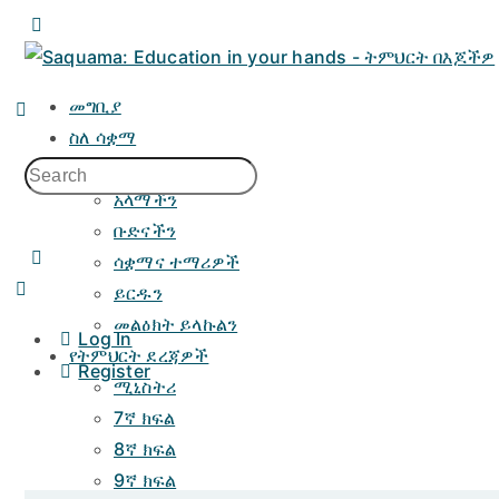
መግቢያ
ስለ ሳቋማ
መድረካችን
አላማችን
ቡድናችን
ሳቋማና ተማሪዎች
ይርዱን
መልዕክት ይላኩልን
Log In
የትምህርት ደረጃዎች
Register
ሚኒስትሪ
7ኛ ክፍል
8ኛ ክፍል
9ኛ ክፍል