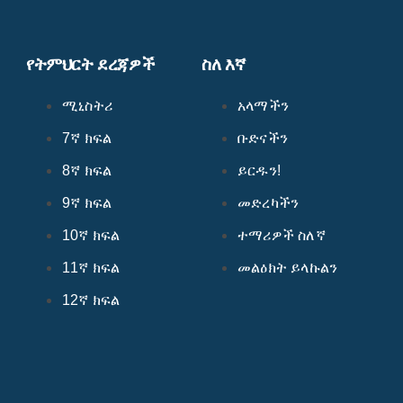
የትምህርት ደረጃዎች
ስለ እኛ
ሚኒስትሪ
አላማችን
7ኛ ክፍል
ቡድናችን
8ኛ ክፍል
ይርዱን!
9ኛ ክፍል
መድረካችን
10ኛ ክፍል
ተማሪዎች ስለኛ
11ኛ ክፍል
መልዕክት ይላኩልን
12ኛ ክፍል