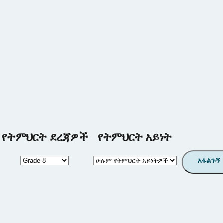
የትምህርት ደረጃዎች
የትምህርት አይነት