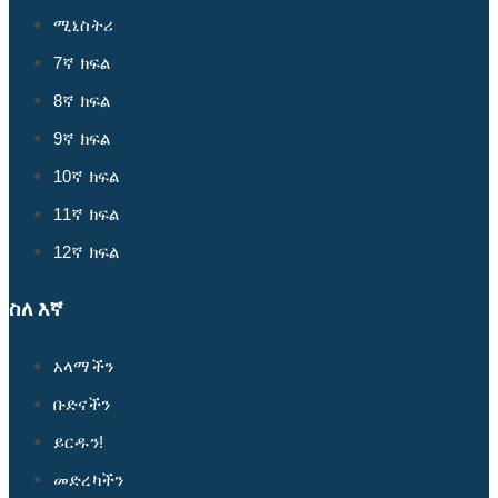
ሚኒስትሪ
7ኛ ክፍል
8ኛ ክፍል
9ኛ ክፍል
10ኛ ክፍል
11ኛ ክፍል
12ኛ ክፍል
ስለ እኛ
አላማችን
ቡድናችን
ይርዱን!
መድረካችን