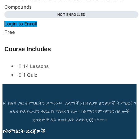
NOT ENROLLED
Login to Enroll
Free
Course Includes
14 Lessons
1 Quiz
ኑ! ከእኛ ጋር ትምህርትን ይውደዱ። አላማችን በተለያዩ ቋንቋዎች ትምህርትን
ለኢትዮጵያውያን ተደራሽ ማድረግ ነው። ከአማርኛም ባሻገር በሌሎች
ቋንቋዎች ላይ ለመስራት እየተዘጋጀን ነው።
የትምህርት ደረጃዎች