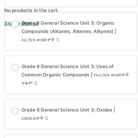
No products in the cart.
Grade 8 General Science Unit 3: Organic
Sign in
Sign up
Compounds (Alkanes, Alkenes, Alkynes) |
ኦርጋኒክ ውህድዎች
Grade 8 General Science Unit 3: Uses of
Common Organic Compounds | የኦርጋኒክ ውህድዎች
ጥቅም
Grade 8 General Science Unit 3: Oxides |
ኦክሳይድዎች