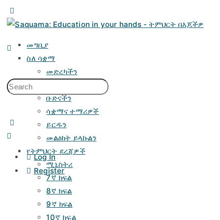
Toggle
Side
Panel
መግቢያ
ስለ ሳቋማ
መድረካችን
አላማችን
Search
ቡድናችን
for:
ሳቋማና ተማሪዎች
ይርዱን
መልዕክት ይላኩልን
የትምህርት ደረጃዎች
Log In
ሚኒስትሪ
Register
7ኛ ክፍል
8ኛ ክፍል
9ኛ ክፍል
10ኛ ክፍል