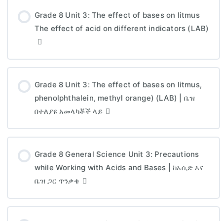
Grade 8 Unit 3: The effect of bases on litmus
The effect of acid on different indicators (LAB)
Grade 8 Unit 3: The effect of bases on litmus,
phenolphthalein, methyl orange) (LAB) | ቤዝ
በተለያዩ አመላካቾች ላይ
Grade 8 General Science Unit 3: Precautions
while Working with Acids and Bases | ከአሲድ እና
ቤዝ ጋር ጥንቃቄ