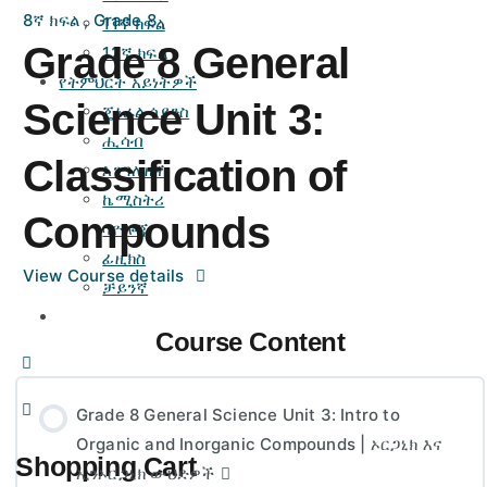
8ኛ ክፍል
,
Grade 8
,
11ኛ ክፍል
Grade 8 General
12ኛ ክፍል
የትምህርት አይነትዎች
Science Unit 3:
ጄኔራል ሳይንስ
ሒሳብ
Classification of
እንግሊዘኛ
ኬሚስትሪ
Compounds
ባዮሎጂ
ፊዚክስ
View Course details
ቻይንኛ
Course Content
More
options
Grade 8 General Science Unit 3: Intro to
Organic and Inorganic Compounds | ኦርጋኒክ እና
Shopping Cart
ኢንኦርጋኒክ ውህድዎች