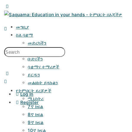
Toggle
Side
Panel
መግቢያ
ስለ ሳቋማ
መድረካችን
አላማችን
Search
ቡድናችን
for:
ሳቋማና ተማሪዎች
ይርዱን
መልዕክት ይላኩልን
የትምህርት ደረጃዎች
Log In
ሚኒስትሪ
Register
7ኛ ክፍል
8ኛ ክፍል
9ኛ ክፍል
10ኛ ክፍል