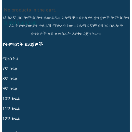
No products in the cart.
ኑ! ከእኛ ጋር ትምህርትን ይውደዱ። አላማችን በተለያዩ ቋንቋዎች ትምህርትን
Sign in
Sign up
ለኢትዮጵያውያን ተደራሽ ማድረግ ነው። ከአማርኛም ባሻገር በሌሎች
ቋንቋዎች ላይ ለመስራት እየተዘጋጀን ነው።
የትምህርት ደረጃዎች
ሚኒስትሪ
7ኛ ክፍል
8ኛ ክፍል
9ኛ ክፍል
10ኛ ክፍል
11ኛ ክፍል
12ኛ ክፍል