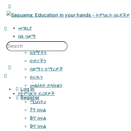
መግቢያ
ስለ ሳቋማ
መድረካችን
አላማችን
ቡድናችን
ሳቋማና ተማሪዎች
ይርዱን
መልዕክት ይላኩልን
Log In
የትምህርት ደረጃዎች
Register
ሚኒስትሪ
7ኛ ክፍል
8ኛ ክፍል
9ኛ ክፍል