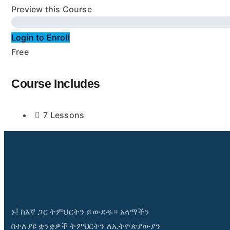
Preview this Course
Login to Enroll
Free
Course Includes
7 Lessons
ኑ! ከእኛ ጋር ትምህርትን ይውደዱ። አላማችን
በተለያዩ ቋንቋዎች ትምህርትን ለኢትዮጵያውያን