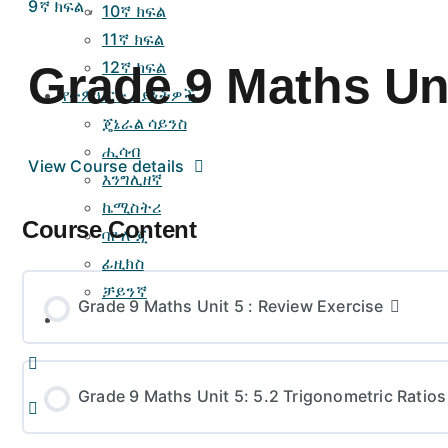
9ኛ ክፍል
,
10ኛ ክፍል
11ኛ ክፍል
12ኛ ክፍል
Grade 9 Maths Uni
የትምህርት አይነትዎች
ጄኔራል ሳይንስ
ሒሳብ
View Course details
እንግሊዘኛ
ኬሚስትሪ
Course Content
ባዮሎጂ
ፊዚክስ
ቻይንኛ
Grade 9 Maths Unit 5 : Review Exercise
Grade 9 Maths Unit 5: 5.2 Trigonometric Ratios of 