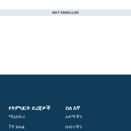
NOT ENROLLED
የትምህርት ደረጃዎች
ስለ እኛ
ሚኒስትሪ
አላማችን
7ኛ ክፍል
ቡድናችን