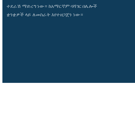
ተደራሽ ማድረግ ነው። ከአማርኛም ባሻገር በሌሎች
ቋንቋዎች ላይ ለመስራት እየተዘጋጀን ነው።