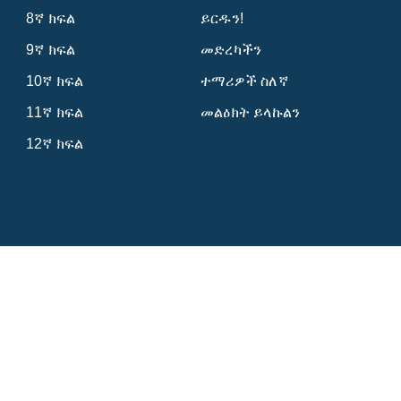
8ኛ ክፍል
ይርዱን!
9ኛ ክፍል
መድረካችን
10ኛ ክፍል
ተማሪዎች ስለኛ
11ኛ ክፍል
መልዕክት ይላኩልን
12ኛ ክፍል