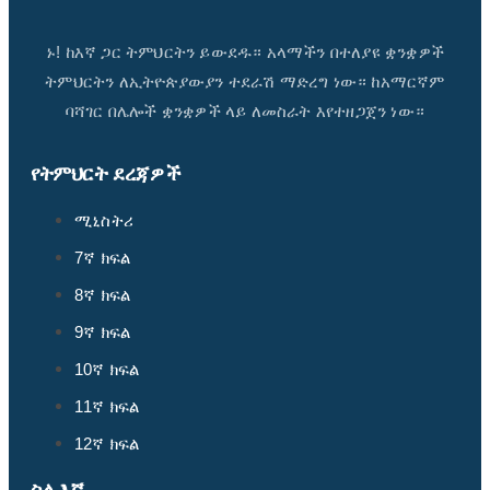
ኑ! ከእኛ ጋር ትምህርትን ይውደዱ። አላማችን በተለያዩ ቋንቋዎች
ትምህርትን ለኢትዮጵያውያን ተደራሽ ማድረግ ነው። ከአማርኛም
ባሻገር በሌሎች ቋንቋዎች ላይ ለመስራት እየተዘጋጀን ነው።
የትምህርት ደረጃዎች
ሚኒስትሪ
7ኛ ክፍል
8ኛ ክፍል
9ኛ ክፍል
10ኛ ክፍል
11ኛ ክፍል
12ኛ ክፍል