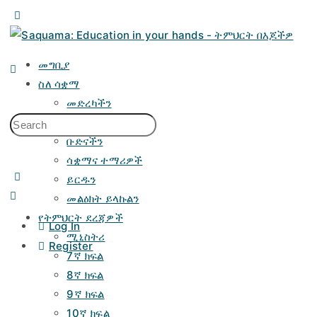
መግቢያ
ስለ ሳቋማ
መድረካችን
አላማችን
ቡድናችን
ሳቋማና ተማሪዎች
ይርዱን
መልዕክት ይላኩልን
የትምህርት ደረጃዎች
Log In
ሚኒስትሪ
Register
7ኛ ክፍል
8ኛ ክፍል
9ኛ ክፍል
10ኛ ክፍል