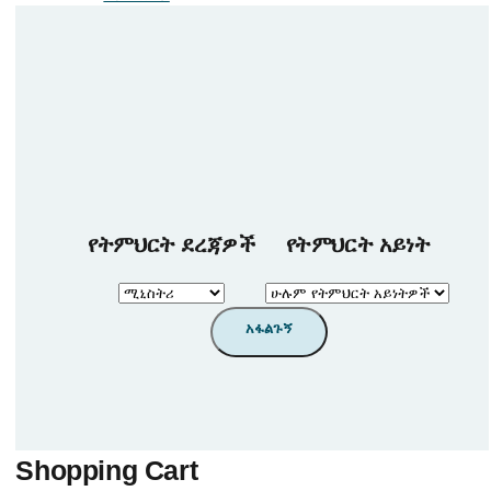
11ኛ ክፍል
12ኛ ክፍል
የትምህርት አይነትዎች
ጄኔራል ሳይንስ
ሒሳብ
እንግሊዘኛ
ኬሚስትሪ
ባዮሎጂ
የትምህርት ደረጃዎች
የትምህርት አይነት
ፊዚክስ
ቻይንኛ
Shopping Cart