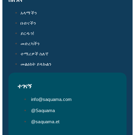
ስለ እኛ
አላማችን
ቡድናችን
ይርዱን!
መድረካችን
ተማሪዎች ስለኛ
መልዕክት ይላኩልን
ተገናኝ
info@saquama.com
@Saquama
@saquama.et