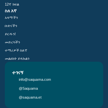
12ኛ ክፍል
ስለ እኛ
አላማችን
ቡድናችን
ይርዱን!
መድረካችን
ተማሪዎች ስለኛ
መልዕክት ይላኩልን
ተገናኝ
info@saquama.com
@Saquama
@saquama.et