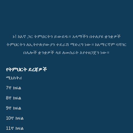
ኑ! ከእኛ ጋር ትምህርትን ይውደዱ። አላማችን በተለያዩ ቋንቋዎች
ትምህርትን ለኢትዮጵያውያን ተደራሽ ማድረግ ነው። ከአማርኛም ባሻገር
በሌሎች ቋንቋዎች ላይ ለመስራት እየተዘጋጀን ነው።
የትምህርት ደረጃዎች
ሚኒስትሪ
7ኛ ክፍል
8ኛ ክፍል
9ኛ ክፍል
10ኛ ክፍል
11ኛ ክፍል