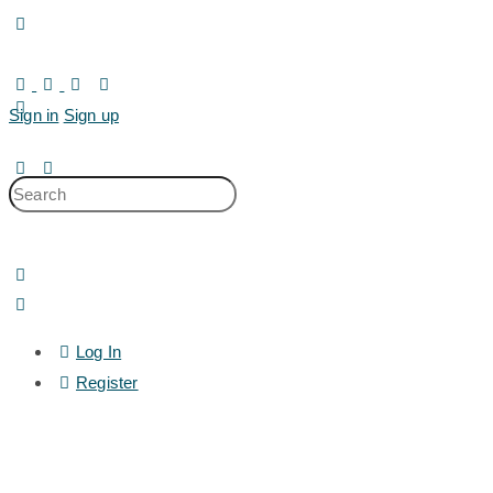
Toggle
Side
Panel
Sign in
Sign up
Search
for:
Log In
Register