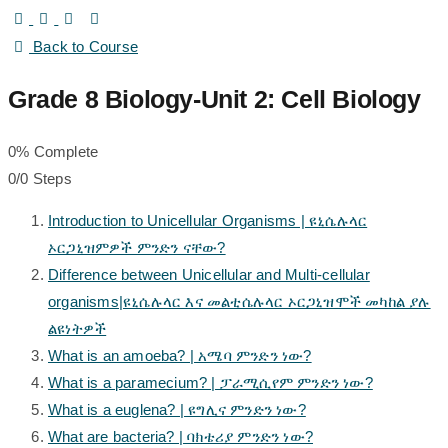
Back to Course
Grade 8 Biology-Unit 2: Cell Biology
0% Complete
0/0 Steps
Introduction to Unicellular Organisms | ዩኒሴሉላር
ኦርጋኒዝምዎች ምንድን ናቸው?
Difference between Unicellular and Multi-cellular
organisms|ዩኒሴሉላር እና መልቲሴሉላር ኦርጋኒዝሞች መካከል ያሉ
ልዩነትዎች
What is an amoeba? | አሜባ ምንድን ነው?
What is a paramecium? | ፓራሚሲየም ምንድን ነው?
What is a euglena? | ዩግሊና ምንድን ነው?
What are bacteria? | ባክቴሪያ ምንድን ነው?