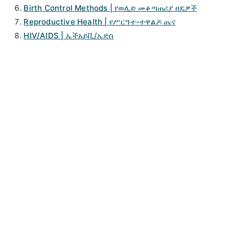
Birth Control Methods | የወሊድ መቆጣጠሪያ ዘዴዎች
Reproductive Health | የሥርዓተ-ተዋልዶ ጤና
HIV/AIDS | ኤችአይቪ/ኤድስ